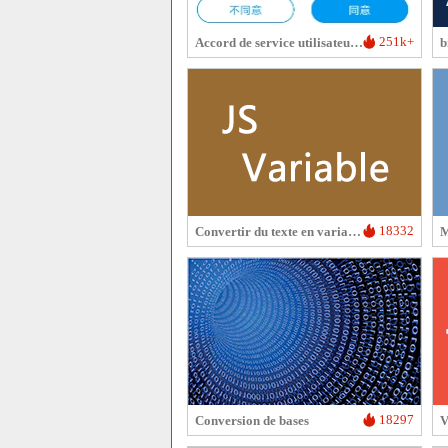
251k+
Accord de service utilisateur et Politique de confidentialité
18332
Convertir du texte en variable JS
18297
Conversion de bases
V