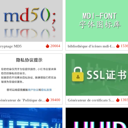
20664
153
ryptage MD5
bibliothèque d'icônes mdi-font
39400
139
Générateur de 'Politique de confidentialité' pour application
Générateur de certificats SSL auto-signés