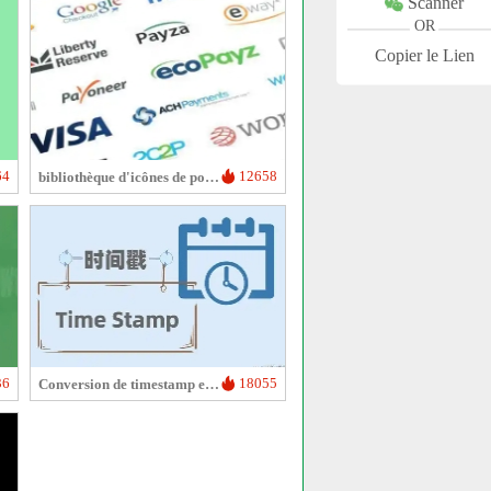
Scanner
OR
Copier le Lien
64
12658
bibliothèque d'icônes de police PaymentFont
36
18055
Conversion de timestamp en date/heure