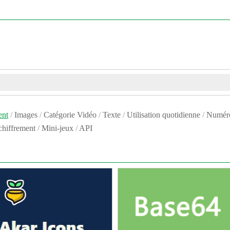
ent
/
Images
/
Catégorie Vidéo
/
Texte
/
Utilisation quotidienne
/
Numéro
chiffrement
/
Mini-jeux
/
API