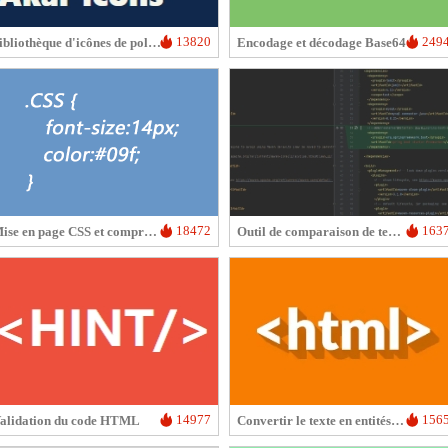
13820
249
bibliothèque d'icônes de police Akar-Icons
Encodage et décodage Base64
18472
163
Mise en page CSS et compression
Outil de comparaison de texte en ligne
14977
156
alidation du code HTML
Convertir le texte en entités HTML