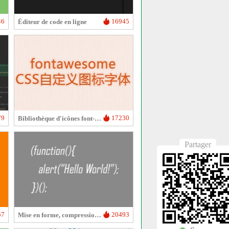
46
16945
Éditeur de code en ligne
79
17230
Bibliothèque d'icônes font-awesome
Partager
57
20493
Mise en forme, compression, cryptage/obscurcissement du code JS