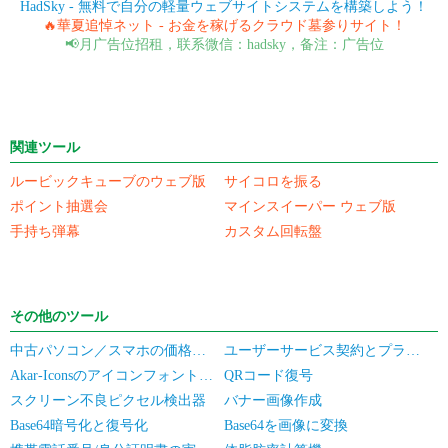
HadSky - 無料で自分の軽量ウェブサイトシステムを構築しよう！
🔥華夏追悼ネット - お金を稼げるクラウド墓参りサイト！
📢月广告位招租，联系微信：hadsky，备注：广告位
関連ツール
ルービックキューブのウェブ版
サイコロを振る
ポイント抽選会
マインスイーパー ウェブ版
手持ち弾幕
カスタム回転盤
その他のツール
中古パソコン／スマホの価格見積もり
ユーザーサービス契約とプライバシーポリシー
Akar-Iconsのアイコンフォントライブラリ
QRコード復号
スクリーン不良ピクセル検出器
バナー画像作成
Base64暗号化と復号化
Base64を画像に変換