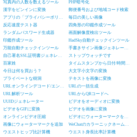
写真内の人数を数えるツール
PHP暗号化
漢字をピンインに変換
郵便番号および地域コード検索
アプリの「プライバシーポリシー」生成器
毎日の美しい画像
反応速度テスト器
四角形の印鑑作成ツール
ランダムパスワード生成器
画面解像度検出ツール
印鑑作成ツール
HadSky自動チェックインツール
万能自動チェックインツール
手書きサイン画像ジェネレーター
自己署名SSL証明書ジェネレータ
ストップウォッチです
百家姓
タイムスタンプから日付/時間の変換
今日は何を買おう？
大文字小文字の変換
プライベートな樹洞
テキストを画像に変換
URLオンラインデコード/エンコード
URLの一括生成
URL解析ツール
URLからQRコードへ
UUIDジェネレーター
ビデオをオーディオに変換
ビデオをGIFに変換
ビデオを画像に変換
オンラインビデオ圧縮
ビデオにウォーターマークを追加
画像にウォーターマークを追加
WeChatのカラーニックネームジェネレーター
ウエストヒップ比計算機
ウエスト身長比率計算機