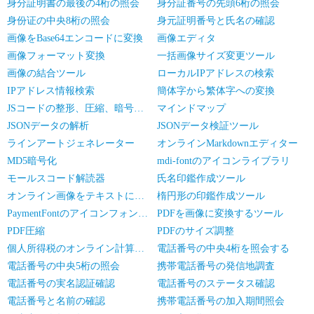
身分証明書の最後の4桁の照会
身分証番号の先頭6桁の照会
身份证の中央8桁の照会
身元証明番号と氏名の確認
画像をBase64エンコードに変換
画像エディタ
画像フォーマット変換
一括画像サイズ変更ツール
画像の結合ツール
ローカルIPアドレスの検索
IPアドレス情報検索
簡体字から繁体字への変換
JSコードの整形、圧縮、暗号化/難読化
マインドマップ
JSONデータの解析
JSONデータ検証ツール
ラインアートジェネレーター
オンラインMarkdownエディター
MD5暗号化
mdi-fontのアイコンライブラリ
モールスコード解読器
氏名印鑑作成ツール
オンライン画像をテキストに変換
楕円形の印鑑作成ツール
PaymentFontのアイコンフォントライブラリ
PDFを画像に変換するツール
PDF圧縮
PDFのサイズ調整
個人所得税のオンライン計算です
電話番号の中央4桁を照会する
電話番号の中央5桁の照会
携帯電話番号の発信地調査
電話番号の実名認証確認
電話番号のステータス確認
電話番号と名前の確認
携帯電話番号の加入期間照会