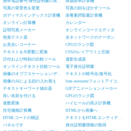
携帯電話番号/身分証明書の実名認証の一括確認
体脂肪率計算機
写真の背景色を変更
写真の顔をぼかすツール
ボディマスインデックス計算機
栄養素摂取量計算機
オンライン計算機
カレンダー
証明写真メーカー
オンラインコードエディタ
色覚テスト器
全ネットワークのクーポン
お見合いコーナー
CPUのランク図
テキストをJS変数に変換
CSSのレイアウトと圧縮
日付および時刻の比較ツール
遺影生成器
オンラインテキスト比較ツール
電子身分証明書
画像のオブフスケーション/デオブフスケーション
テキストの暗号化/復号化
画像のAIによる顔の入れ替え
font-awesomeフォントアイコンライブラリ
テキストキーワード抽出器
GIFアニメーションメーカー
良い名前を付ける
GPUのランク図
進数変換
ハイヒールの高さ計算機
住宅価格計算機
HTMLから画像へ
HTMLコードの検証
テキストをHTMLエンティティに変換
パネルです
身分証明書情報の取得