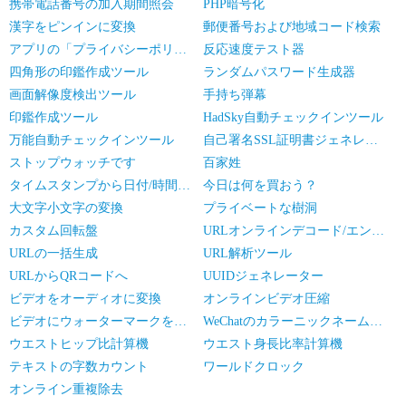
携帯電話番号の加入期間照会
PHP暗号化
漢字をピンインに変換
郵便番号および地域コード検索
アプリの「プライバシーポリシー」生成器
反応速度テスト器
四角形の印鑑作成ツール
ランダムパスワード生成器
画面解像度検出ツール
手持ち弾幕
印鑑作成ツール
HadSky自動チェックインツール
万能自動チェックインツール
自己署名SSL証明書ジェネレータ
ストップウォッチです
百家姓
タイムスタンプから日付/時間の変換
今日は何を買おう？
大文字小文字の変換
プライベートな樹洞
カスタム回転盤
URLオンラインデコード/エンコード
URLの一括生成
URL解析ツール
URLからQRコードへ
UUIDジェネレーター
ビデオをオーディオに変換
オンラインビデオ圧縮
ビデオにウォーターマークを追加
WeChatのカラーニックネームジェネレーター
ウエストヒップ比計算機
ウエスト身長比率計算機
テキストの字数カウント
ワールドクロック
オンライン重複除去