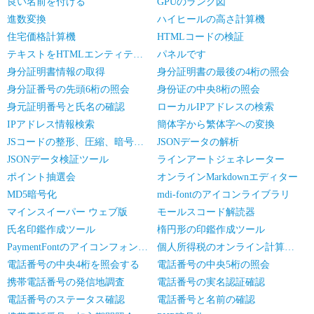
良い名前を付ける
GPUのランク図
進数変換
ハイヒールの高さ計算機
住宅価格計算機
HTMLコードの検証
テキストをHTMLエンティティに変換
パネルです
身分証明書情報の取得
身分証明書の最後の4桁の照会
身分証番号の先頭6桁の照会
身份证の中央8桁の照会
身元証明番号と氏名の確認
ローカルIPアドレスの検索
IPアドレス情報検索
簡体字から繁体字への変換
JSコードの整形、圧縮、暗号化/難読化
JSONデータの解析
JSONデータ検証ツール
ラインアートジェネレーター
ポイント抽選会
オンラインMarkdownエディター
MD5暗号化
mdi-fontのアイコンライブラリ
マインスイーパー ウェブ版
モールスコード解読器
氏名印鑑作成ツール
楕円形の印鑑作成ツール
PaymentFontのアイコンフォントライブラリ
個人所得税のオンライン計算です
電話番号の中央4桁を照会する
電話番号の中央5桁の照会
携帯電話番号の発信地調査
電話番号の実名認証確認
電話番号のステータス確認
電話番号と名前の確認