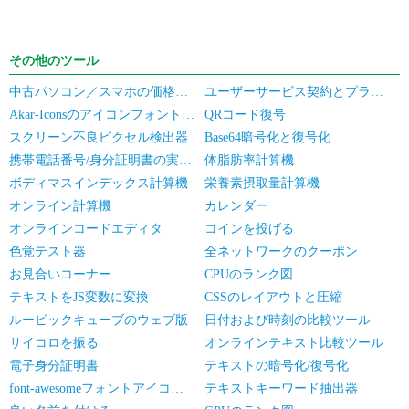
その他のツール
中古パソコン／スマホの価格見積もり
ユーザーサービス契約とプライバシーポリシー
Akar-Iconsのアイコンフォントライブラリ
QRコード復号
スクリーン不良ピクセル検出器
Base64暗号化と復号化
携帯電話番号/身分証明書の実名認証の一括確認
体脂肪率計算機
ボディマスインデックス計算機
栄養素摂取量計算機
オンライン計算機
カレンダー
オンラインコードエディタ
コインを投げる
色覚テスト器
全ネットワークのクーポン
お見合いコーナー
CPUのランク図
テキストをJS変数に変換
CSSのレイアウトと圧縮
ルービックキューブのウェブ版
日付および時刻の比較ツール
サイコロを振る
オンラインテキスト比較ツール
電子身分証明書
テキストの暗号化/復号化
font-awesomeフォントアイコンライブラリ
テキストキーワード抽出器