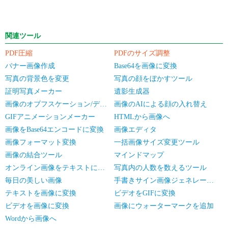
関連ツール
PDF圧縮
PDFのサイズ調整
バナー画像作成
Base64を画像に変換
写真の背景色を変更
写真の顔をぼかすツール
証明写真メーカー
遺影生成器
画像のオブフスケーション/デオブフスケーション
画像のAIによる顔の入れ替え
GIFアニメーションメーカー
HTMLから画像へ
画像をBase64エンコードに変換
画像エディタ
画像フォーマット変換
一括画像サイズ変更ツール
画像の結合ツール
マインドマップ
オンライン画像をテキストに変換
写真内の人数を数えるツール
毎日の美しい画像
手書きサイン画像ジェネレーター
テキストを画像に変換
ビデオをGIFに変換
ビデオを画像に変換
画像にウォーターマークを追加
Wordから画像へ