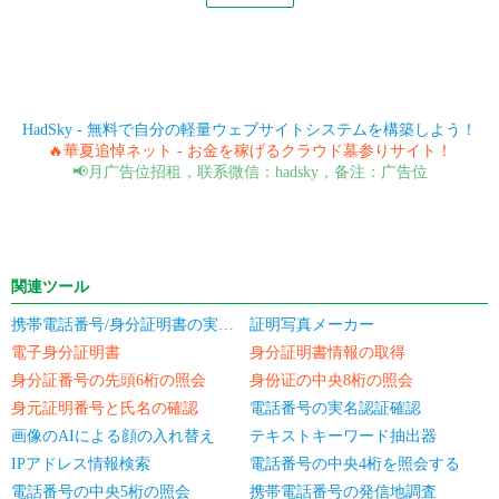
HadSky - 無料で自分の軽量ウェブサイトシステムを構築しよう！
🔥華夏追悼ネット - お金を稼げるクラウド墓参りサイト！
📢月广告位招租，联系微信：hadsky，备注：广告位
関連ツール
携帯電話番号/身分証明書の実名認証の一括確認
証明写真メーカー
電子身分証明書
身分証明書情報の取得
身分証番号の先頭6桁の照会
身份证の中央8桁の照会
身元証明番号と氏名の確認
電話番号の実名認証確認
画像のAIによる顔の入れ替え
テキストキーワード抽出器
IPアドレス情報検索
電話番号の中央4桁を照会する
電話番号の中央5桁の照会
携帯電話番号の発信地調査