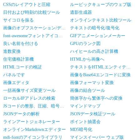
CSSのレイアウトと圧縮
ルービックキューブのウェブ版
日付および時刻の比較ツール
遺影生成器
サイコロを振る
オンラインテキスト比較ツール
画像のオブフスケーション/デオブフスケーション
テキストの暗号化/復号化
font-awesomeフォントアイコンライブラリ
GIFアニメーションメーカー
良い名前を付ける
GPUのランク図
進数変換
ハイヒールの高さ計算機
住宅価格計算機
HTMLから画像へ
HTMLコードの検証
テキストをHTMLエンティティに変換
パネルです
画像をBase64エンコードに変換
画像エディタ
画像フォーマット変換
一括画像サイズ変更ツール
画像の結合ツール
ローカルIPアドレスの検索
簡体字から繁体字への変換
JSコードの整形、圧縮、暗号化/難読化
マインドマップ
JSONデータの解析
JSONデータ検証ツール
ラインアートジェネレーター
ポイント抽選会
オンラインMarkdownエディター
MD5暗号化
mdi-fontのアイコンライブラリ
マインスイーパー ウェブ版