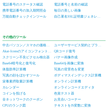
電話番号のステータス確認
電話番号と名前の確認
携帯電話番号の加入期間照会
毎日の美しい画像
万能自動チェックインツール
自己署名SSL証明書ジェネレータ
その他のツール
中古パソコン／スマホの価格見積もり
ユーザーサービス契約とプライバシーポリシー
Akar-Iconsのアイコンフォントライブラリ
QRコード復号
スクリーン不良ピクセル検出器
バナー画像作成
Base64暗号化と復号化
Base64を画像に変換
体脂肪率計算機
写真の背景色を変更
写真の顔をぼかすツール
ボディマスインデックス計算機
栄養素摂取量計算機
オンライン計算機
カレンダー
オンラインコードエディタ
コインを投げる
色覚テスト器
全ネットワークのクーポン
お見合いコーナー
CPUのランク図
テキストをJS変数に変換