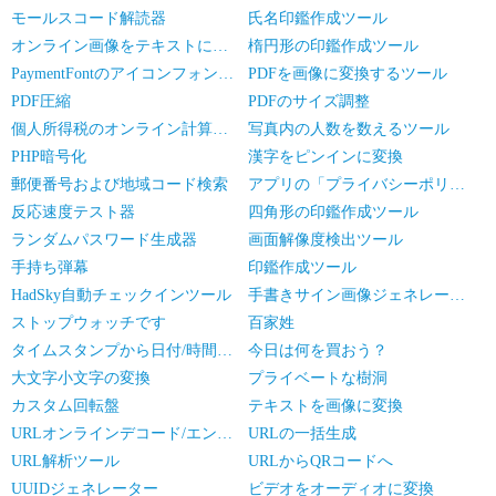
モールスコード解読器
氏名印鑑作成ツール
オンライン画像をテキストに変換
楕円形の印鑑作成ツール
PaymentFontのアイコンフォントライブラリ
PDFを画像に変換するツール
PDF圧縮
PDFのサイズ調整
個人所得税のオンライン計算です
写真内の人数を数えるツール
PHP暗号化
漢字をピンインに変換
郵便番号および地域コード検索
アプリの「プライバシーポリシー」生成器
反応速度テスト器
四角形の印鑑作成ツール
ランダムパスワード生成器
画面解像度検出ツール
手持ち弾幕
印鑑作成ツール
HadSky自動チェックインツール
手書きサイン画像ジェネレーター
ストップウォッチです
百家姓
タイムスタンプから日付/時間の変換
今日は何を買おう？
大文字小文字の変換
プライベートな樹洞
カスタム回転盤
テキストを画像に変換
URLオンラインデコード/エンコード
URLの一括生成
URL解析ツール
URLからQRコードへ
UUIDジェネレーター
ビデオをオーディオに変換