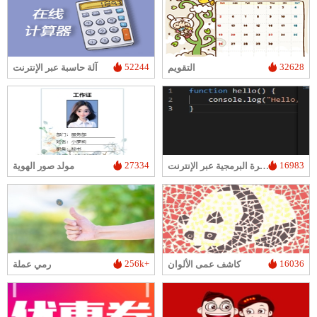
52244
32628
التقويم
آلة حاسبة عبر الإنترنت
27334
16983
محرر الشفرة البرمجية عبر الإنترنت
مولد صور الهوية
256k+
16036
كاشف عمى الألوان
رمي عملة