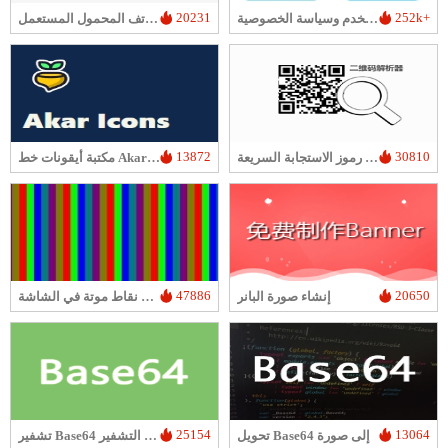
20231
252k+
اتفاقية خدمة المستخدم وسياسة الخصوصية
تقدير أسعار الكمبيوتر/الهاتف المحمول المستعمل
13872
30810
فك رموز الاستجابة السريعة
مكتبة أيقونات خط Akar-Icons
47886
20650
إنشاء صورة البانر
مكشف نقاط موتة في الشاشة
25154
13064
تحويل Base64 إلى صورة
تشفير Base64 و فك التشفير