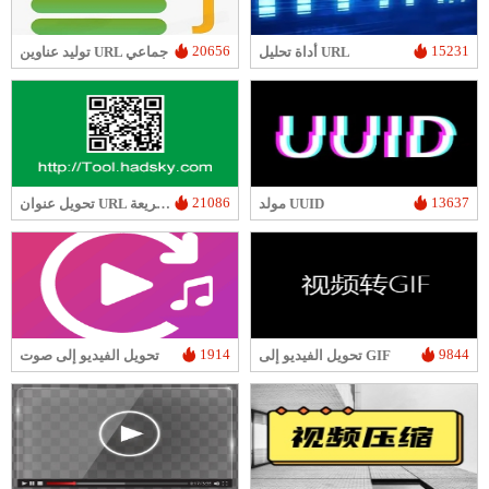
20656
15231
أداة تحليل URL
توليد عناوين URL جماعي
21086
13637
مولد UUID
تحويل عنوان URL إلى رمز الاستجابة السريعة
1914
9844
تحويل الفيديو إلى GIF
تحويل الفيديو إلى صوت