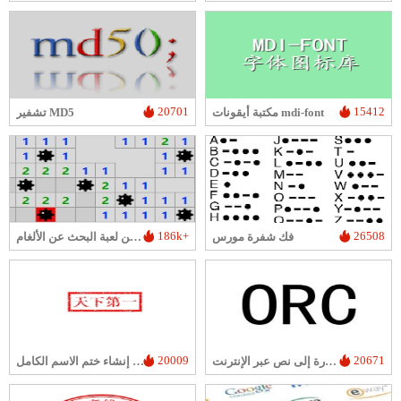
20701
15412
مكتبة أيقونات mdi-font
تشفير MD5
186k+
26508
فك شفرة مورس
نسخة الويب من لعبة البحث عن الألغام
20009
20671
تحويل الصورة إلى نص عبر الإنترنت
أداة إنشاء ختم الاسم الكامل