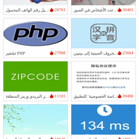
26701
30465
أداة لعد عدد الأشخاص في الصور
استعلام عن مدة تسجيل رقم الهاتف المحمول
27998
25604
تحويل الحروف الصينية إلى بينيين
تشفير PHP
11101
39496
مولد 'سياسة الخصوصية' للتطبيق
بحث الرمز البريدي ورمز المنطقة