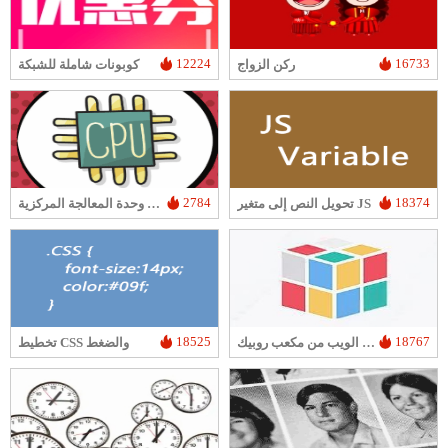
12224
16733
ركن الزواج
كوبونات شاملة للشبكة
2784
18374
تحويل النص إلى متغير JS
مخطط سلم وحدة المعالجة المركزية
18525
18767
نسخة الويب من مكعب روبيك
تخطيط CSS والضغط