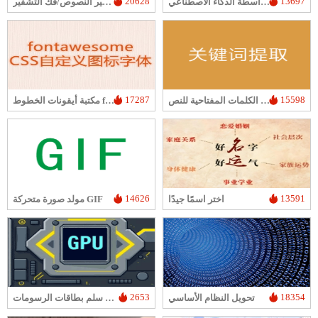
20628
13697
تبديل الوجه في الصورة بواسطة الذكاء الاصطناعي
تشفير النصوص/فك التشفير
17287
15598
مستخلص الكلمات المفتاحية للنص
مكتبة أيقونات الخطوط font-awesome
14626
13591
اختر اسمًا جيدًا
مولد صورة متحركة GIF
2653
18354
تحويل النظام الأساسي
مخطط سلم بطاقات الرسومات