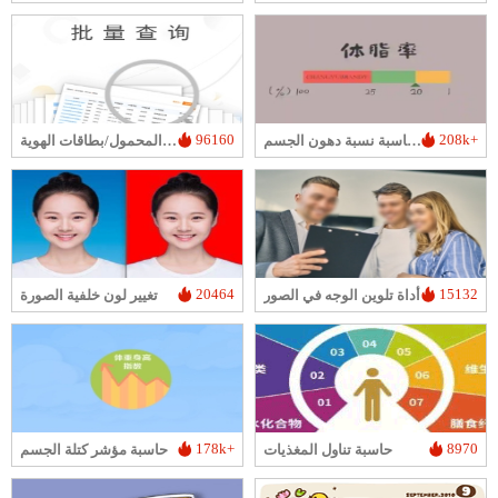
96160
208k+
آلة حاسبة نسبة دهون الجسم
التحقق الدُفתי من توثيق الاسم الحقيقي لأرقام الهاتف المحمول/بطاقات الهوية
20464
15132
أداة تلوين الوجه في الصور
تغيير لون خلفية الصورة
178k+
8970
حاسبة تناول المغذيات
حاسبة مؤشر كتلة الجسم