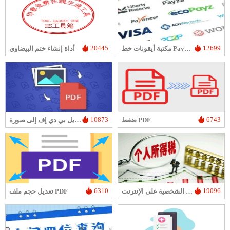
20445
12699
مكتبة أيقونات خط PaymentFont
أداة إنشاء ختم البيضاوي
10873
6743
ضغط PDF
أداة تحويل بي دي إف إلى صورة
6310
19096
تحسب ضريبة الدخل الشخصية على الإنترنت
تعديل حجم ملف PDF