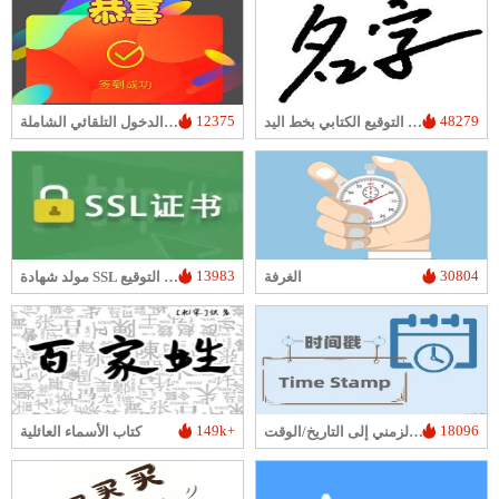
12375
48279
منشئ صورة التوقيع الكتابي بخط اليد
أداة تسجيل الدخول التلقائي الشاملة
13983
30804
الغرفة
مولد شهادة SSL ذاتية التوقيع
149k+
18096
تحويل الطابع الزمني إلى التاريخ/الوقت
كتاب الأسماء العائلية