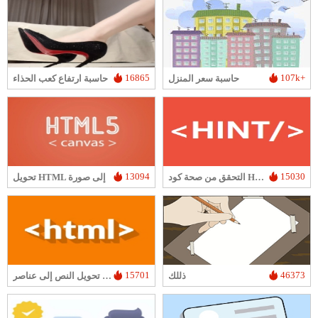
16865
107k+
حاسبة سعر المنزل
حاسبة ارتفاع كعب الحذاء
13094
15030
التحقق من صحة كود HTML
تحويل HTML إلى صورة
15701
46373
ذللك
تحويل النص إلى عناصر HTML