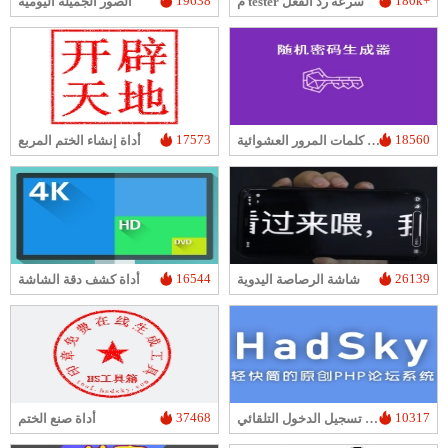
19638
180k+
م tester سرعة رد الفعل
الصور الجميلة اليومية
17573
18560
مولد كلمات المرور العشوائية
أداة إنشاء الختم المربع
16544
26139
شاشة الرصاصة اليدوية
أداة كشف دقة الشاشة
37468
10317
أداة تسجيل الدخول التلقائي HadSky
أداة صنع الختم