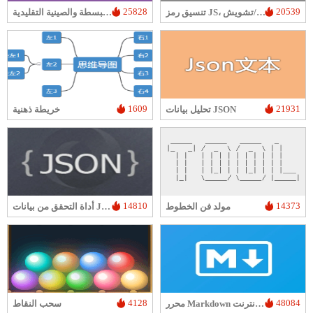
25828
20539
تنسيق رمز JS، ضغط، تشفير/تشويش
أو التحويل بين الصينية المبسطة والصينية التقليدية
1609
21931
تحليل بيانات JSON
خريطة ذهنية
14810
14373
مولد فن الخطوط
أداة التحقق من بيانات JSON
4128
48084
محرر Markdown عبر الإنترنت
سحب النقاط