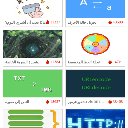
11337
43580
تحويل حالة الأحرف
ماذا يجب أن أشتري اليوم؟
11384
147k+
عجلة الحظ المخصصة
الشجرة السرية الخاصة
18637
38468
فك تشفير/ترميز URL عبر الإنترنت
النص إلى صورة