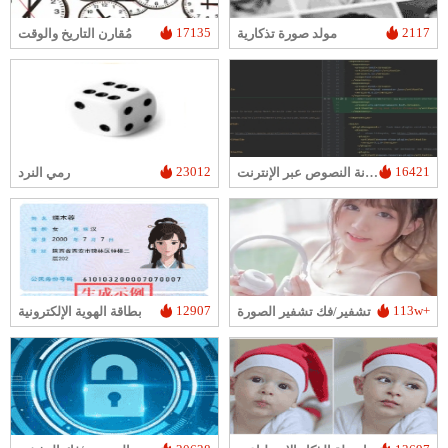
17135
2117
مولد صورة تذكارية
مُقارن التاريخ والوقت
23012
16421
أداة مقارنة النصوص عبر الإنترنت
رمي النرد
12907
113w+
تشفير/فك تشفير الصورة
بطاقة الهوية الإلكترونية