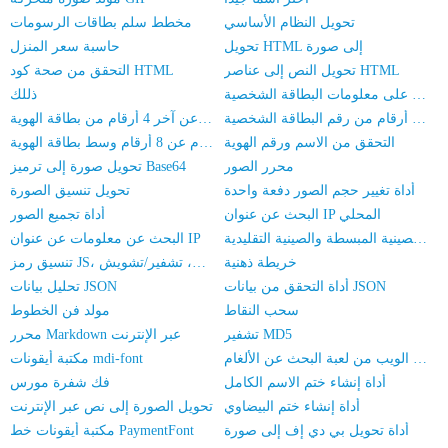
تحويل النظام الأساسي
مخطط سلم بطاقات الرسومات
تحويل HTML إلى صورة
حاسبة سعر المنزل
تحويل النص إلى عناصر HTML
التحقق من صحة كود HTML
الحصول على معلومات البطاقة الشخصية
ذللك
استعلام أول 6 أرقام من رقم البطاقة الشخصية
استفسار عن آخر 4 أرقام من بطاقة الهوية
التحقق من الاسم ورقم الهوية
استعلام عن 8 أرقام وسط بطاقة الهوية
محرر الصور
تحويل صورة إلى ترميز Base64
أداة تغيير حجم الصور دفعة واحدة
تحويل تنسيق الصورة
البحث عن عنوان IP المحلي
أداة تجميع الصور
أو التحويل بين الصينية المبسطة والصينية التقليدية
البحث عن معلومات عن عنوان IP
خريطة ذهنية
تنسيق رمز JS، ضغط، تشفير/تشويش
أداة التحقق من بيانات JSON
تحليل بيانات JSON
سحب النقاط
مولد فن الخطوط
تشفير MD5
محرر Markdown عبر الإنترنت
نسخة الويب من لعبة البحث عن الألغام
مكتبة أيقونات mdi-font
أداة إنشاء ختم الاسم الكامل
فك شفرة مورس
أداة إنشاء ختم البيضاوي
تحويل الصورة إلى نص عبر الإنترنت
أداة تحويل بي دي إف إلى صورة
مكتبة أيقونات خط PaymentFont