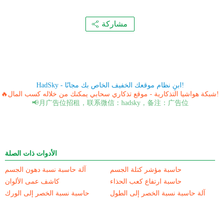
مشاركة
HadSky - ابنِ نظام موقعك الخفيف الخاص بك مجانًا!
🔥شبكة هواشيا التذكارية - موقع تذكاري سحابي يمكنك من خلاله كسب المال!
📢月广告位招租，联系微信：hadsky，备注：广告位
الأدوات ذات الصلة
حاسبة مؤشر كتلة الجسم
آلة حاسبة نسبة دهون الجسم
حاسبة ارتفاع كعب الحذاء
كاشف عمى الألوان
آلة حاسبة نسبة الخصر إلى الطول
حاسبة نسبة الخصر إلى الورك