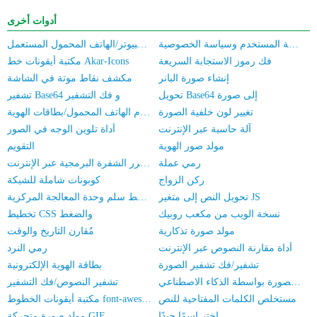
أدوات أخرى
اتفاقية خدمة المستخدم وسياسة الخصوصية
تقدير أسعار الكمبيوتر/الهاتف المحمول المستعمل
فك رموز الاستجابة السريعة
مكتبة أيقونات خط Akar-Icons
إنشاء صورة البانر
مكشف نقاط موتة في الشاشة
تحويل Base64 إلى صورة
تشفير Base64 و فك التشفير
تغيير لون خلفية الصورة
التحقق الدُفתי من توثيق الاسم الحقيقي لأرقام الهاتف المحمول/بطاقات الهوية
آلة حاسبة عبر الإنترنت
أداة تلوين الوجه في الصور
مولد صور الهوية
التقويم
رمي عملة
محرر الشفرة البرمجية عبر الإنترنت
ركن الزواج
كوبونات شاملة للشبكة
تحويل النص إلى متغير JS
مخطط سلم وحدة المعالجة المركزية
نسخة الويب من مكعب روبيك
تخطيط CSS والضغط
مولد صورة تذكارية
مُقارن التاريخ والوقت
أداة مقارنة النصوص عبر الإنترنت
رمي النرد
تشفير/فك تشفير الصورة
بطاقة الهوية الإلكترونية
تبديل الوجه في الصورة بواسطة الذكاء الاصطناعي
تشفير النصوص/فك التشفير
مستخلص الكلمات المفتاحية للنص
مكتبة أيقونات الخطوط font-awesome
اختر اسمًا جيدًا
مولد صورة متحركة GIF