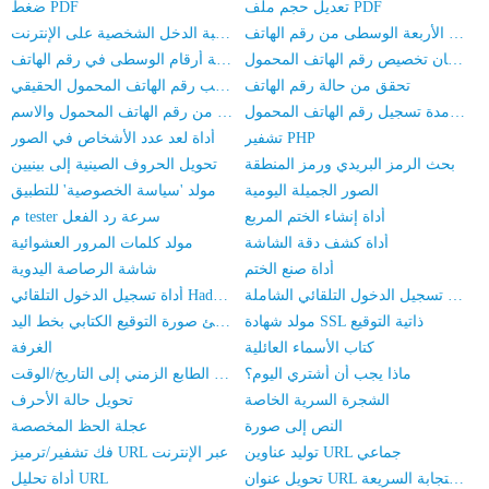
تعديل حجم ملف PDF
ضغط PDF
استعلام الأرقام الأربعة الوسطى من رقم الهاتف
تحسب ضريبة الدخل الشخصية على الإنترنت
البحث عن مكان تخصيص رقم الهاتف المحمول
استعلام عن الخمسة أرقام الوسطى في رقم الهاتف
تحقق من حالة رقم الهاتف
التحقق من اسم صاحب رقم الهاتف المحمول الحقيقي
استعلام عن مدة تسجيل رقم الهاتف المحمول
التحقق من رقم الهاتف المحمول والاسم
تشفير PHP
أداة لعد عدد الأشخاص في الصور
بحث الرمز البريدي ورمز المنطقة
تحويل الحروف الصينية إلى بينيين
الصور الجميلة اليومية
مولد 'سياسة الخصوصية' للتطبيق
أداة إنشاء الختم المربع
م tester سرعة رد الفعل
أداة كشف دقة الشاشة
مولد كلمات المرور العشوائية
أداة صنع الختم
شاشة الرصاصة اليدوية
أداة تسجيل الدخول التلقائي الشاملة
أداة تسجيل الدخول التلقائي HadSky
مولد شهادة SSL ذاتية التوقيع
منشئ صورة التوقيع الكتابي بخط اليد
كتاب الأسماء العائلية
الغرفة
ماذا يجب أن أشتري اليوم؟
تحويل الطابع الزمني إلى التاريخ/الوقت
الشجرة السرية الخاصة
تحويل حالة الأحرف
النص إلى صورة
عجلة الحظ المخصصة
توليد عناوين URL جماعي
فك تشفير/ترميز URL عبر الإنترنت
تحويل عنوان URL إلى رمز الاستجابة السريعة
أداة تحليل URL