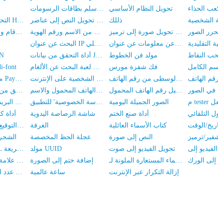
عب الحذاء
تحويل النظام الأساسي
مخطط سلم بطاقات الرسومات
ذللك
تحويل النص إلى عناصر HTML
التحقق من صحة كود HTML
رر الصور
تحويل صورة إلى ترميز Base64
التحقق من الاسم ورقم الهوية
استعلام عن 8 أرقام وسط بطاقة الهوية
البحث عن معلومات عن عنوان IP
البحث عن عنوان IP المحلي
ب النقاط
مولد فن الخطوط
أداة التحقق من بيانات JSON
تحلي
فك شفرة مورس
نسخة الويب من لعبة البحث عن الألغام
مكتبة أيقونات 
استعلام الأرقام الأربعة الوسطى من رقم الهاتف
تحسب ضريبة الدخل الشخصية على الإنترنت
مكتبة أيقونات خط PaymentFont
استعلام عن مدة تسجيل رقم الهاتف المحمول
التحقق من رقم الهاتف المحمول والاسم
تحقق من حالة رقم الهاتف
فعل
الصور الجميلة اليومية
مولد 'سياسة الخصوصية' للتطبيق
بحث الرمز البريدي ورمز المنطقة
أداة صنع الختم
شاشة الرصاصة اليدوية
أداة 
كتاب الأسماء العائلية
الغرفة
مولد شهادة SSL ذاتية التوقيع
النص إلى صورة
عجلة الحظ المخصصة
الشجرة
تحويل الفيديو إلى صوت
مولد UUID
تحويل عنوان URL إلى رمز الاستجابة السريعة
مولد الأسماء المستعارة الملونة لـ WeChat
إضافة ختم إلى الصورة
إضافة علامة مائية إلى الفيديو
إزالة التكرار عبر الإنترنت
ساعة عالمية
إحصاء عدد الكلمات في النص