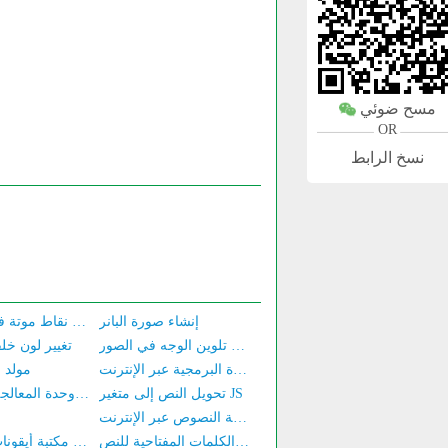
مسح ضوئي
OR
نسخ الرابط
إنشاء صورة البانر
مكشف نقاط موتة في الشاشة
أداة تلوين الوجه في الصور
تغيير لون خل
محرر الشفرة البرمجية عبر الإنترنت
مولد 
تحويل النص إلى متغير JS
مخطط سلم وحدة المعالجة المركزية
أداة مقارنة النصوص عبر الإنترنت
مستخلص الكلمات المفتاحية للنص
مكتبة أيقونات الخطوط font-awesome