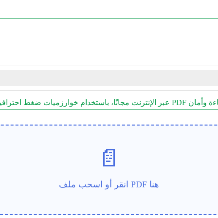
رنت مجانًا، باستخدام خوارزميات ضغط احترافية، ضغط ملفات PDF بكفاءة وأمان
📄
انقر أو اسحب ملف PDF هنا