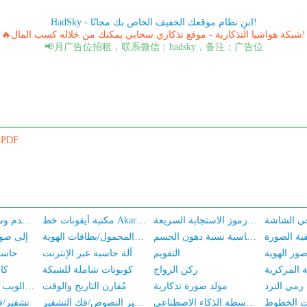
HadSky - ابنِ نظام موقعك الخفيف الخاص بك مجانًا!
🔥شبكة هواشيا التذكارية - موقع تذكاري سحابي يمكنك من خلاله كسب المال!
📢月广告位招租，联系微信：hadsky，备注：广告位
تعديل حجم ملف DF
فك رموز الاستجابة السريعة
مكتبة أيقونات خط Akar-Icons
اتفاقية خدمة المستخدم وسياسة الخصوصية
فية الصورة
آلة حاسبة نسبة دهون الجسم
التحقق الدُفתי من توثيق الاسم الحقيقي لأرقام الهاتف المحمول/بطاقات الهوية
تحويل Base64 إل
صور الهوية
التقويم
آلة حاسبة عبر الإنترنت
حاسبة
ركن الزواج
كوبونات شاملة للشبكة
كا
رمي النرد
مولد صورة تذكارية
مُقارن التاريخ والوقت
نسخة الويب من مكعب روبيك
تبديل الوجه في الصورة بواسطة الذكاء الاصطناعي
تشفير النصوص/فك التشفير
تشفير/ف