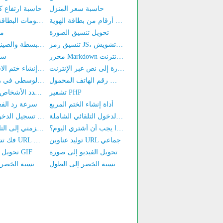
حاسبة سعر المنزل
حاسبة ارتفاع ك
استفسار عن آخر 4 أرقام من بطاقة الهوية
الحصول على معلومات البطاقة الشخصية
تحويل تنسيق الصورة
مح
تنسيق رمز JS، ضغط، تشفير/تشويش
أو التحويل بين الصينية المبسطة والصينية التقليدية
محرر Markdown عبر الإنترنت
سح
تحويل الصورة إلى نص عبر الإنترنت
أداة إنشاء ختم الاسم الكامل
البحث عن مكان تخصيص رقم الهاتف المحمول
استعلام عن الخمسة أرقام الوسطى في رقم الهاتف
تشفير PHP
أداة لعد عدد الأشخاص في الصور
أداة إنشاء الختم المربع
م tester سرعة رد ال
أداة تسجيل الدخول التلقائي الشاملة
أداة تسجيل الدخول التلقائي HadSky
ماذا يجب أن أشتري اليوم؟
تحويل الطابع الزمني إلى التاريخ/الوقت
توليد عناوين URL جماعي
فك تشفير/ترميز URL عبر الإنترنت
تحويل الفيديو إلى صورة
تحويل الفيديو إلى GIF
آلة حاسبة نسبة الخصر إلى الطول
حاسبة نسبة الخصر إلى الورك