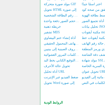
اختر اسمًا جيدًا
مولد صورة متحركة GIF
تحويل HTML إلى صورة
استعلام أول 6 أرقام من رقم البطاقة الشخصية
أداة تجميع الصور
أداة تغيير حجم الصور دفعة واحدة
ل بيانات JSON
خريطة ذهنية
mdi-font
تشفير MD5
أداة إنشاء ختم البيضاوي
التحقق من اسم صاحب رقم الهاتف المحمول الحقيقي
تحويل الحروف الصينية إلى بينيين
كشف دقة الشاشة
مولد كلمات المرور العشوائية
منشئ صورة التوقيع الكتابي بخط اليد
 السرية الخاصة
تحويل حالة الأحرف
أداة تحليل URL
ضغط الفيديو عبر الإنترنت
تحويل Word إلى صورة
الروابط الودية