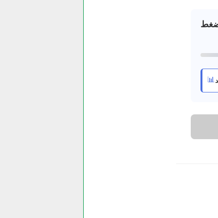
ضغط
📊