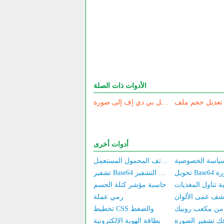
الأدوات ذات الصلة
P
أداة تحويل بي دي إف إلى صورة
أدوات أخرى
تقدير أسعار الكمبيوتر/الهاتف المحمول المستعمل
ى صورة
تشفير Base64 و فك التشفير
 تناول المغذيات
حاسبة مؤشر كتلة الجسم
شف عمى الألوان
رمي عملة
تخطيط CSS والضغط
ك تشفير الصورة
بطاقة الهوية الإلكترونية