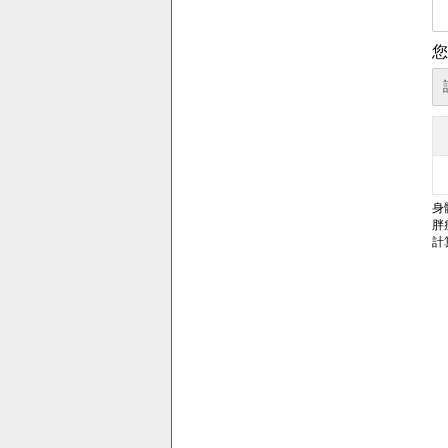
您
身
胖
計