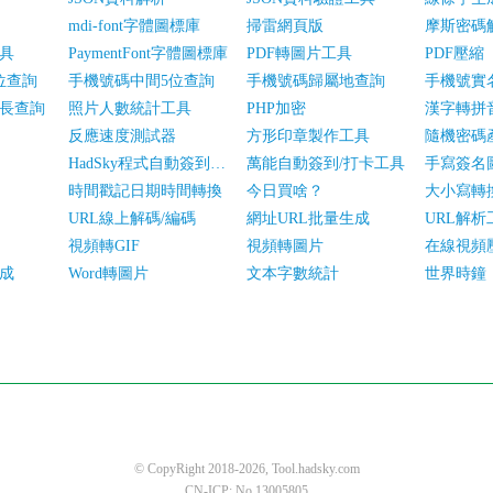
mdi-font字體圖標庫
掃雷網頁版
摩斯密碼
具
PaymentFont字體圖標庫
PDF轉圖片工具
PDF壓縮
位查詢
手機號碼中間5位查詢
手機號碼歸屬地查詢
手機號實
長查詢
照片人數統計工具
PHP加密
漢字轉拼
反應速度測試器
方形印章製作工具
隨機密碼
HadSky程式自動簽到工具
萬能自動簽到/打卡工具
手寫簽名
時間戳記日期時間轉換
今日買啥？
大小寫轉
URL線上解碼/編碼
網址URL批量生成
URL解析
視頻轉GIF
視頻轉圖片
在線視頻
成
Word轉圖片
文本字數統計
世界時鐘
© CopyRight 2018-2026, Tool.hadsky.com
CN-ICP: No.13005805