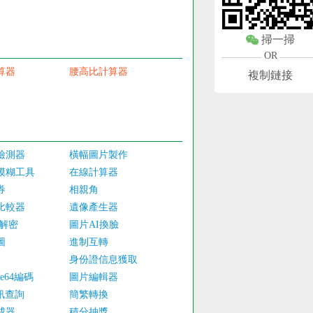
掃一掃
OR
算器
腰高比計算器
複制鏈接
檢測器
橫幅圖片製作
模糊工具
在線計算器
券
相親角
比較器
遺像產生器
/解密
圖片AI換臉
圖
進制互轉
身份證信息獲取
e64編碼
圖片編輯器
訊查詢
簡繁轉換
成器
積分抽獎