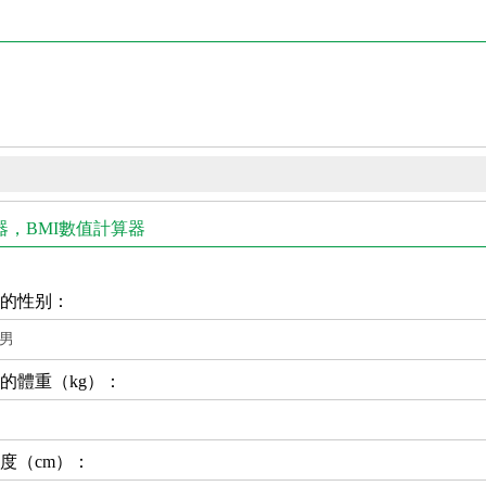
器，BMI數值計算器
的性别：
的體重（kg）：
度（cm）：