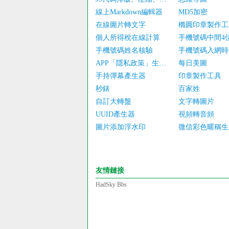
線上Markdown編輯器
MD5加密
在線圖片轉文字
橢圓印章製作工
個人所得稅在線計算
手機號碼中間4
手機號碼姓名核驗
手機號碼入網時
APP「隱私政策」生成器
每日美圖
手持彈幕產生器
印章製作工具
秒錶
百家姓
自訂大轉盤
文字轉圖片
UUID產生器
視頻轉音頻
圖片添加浮水印
微信彩色暱稱生
友情鏈接
HadSky Bbs