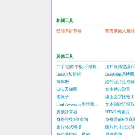
相關工具
體脂率計算器
營養素攝入量計
其他工具
二手電腦/平板/手機售價估算
Base64加解密
Base64編碼轉
萬年曆
證件照片生成器
CPU天梯圖
文本轉JS變量
搖骰子
線上文字比較工
Font Awesome字體圖標庫
文本關鍵詞提取
房價計算器
HTML轉圖片
身份證後4位查詢
身份證前6位查
圖片格式轉換
圖片尺寸批次修
JS代碼排版、壓縮、加密/混淆
思維導圖