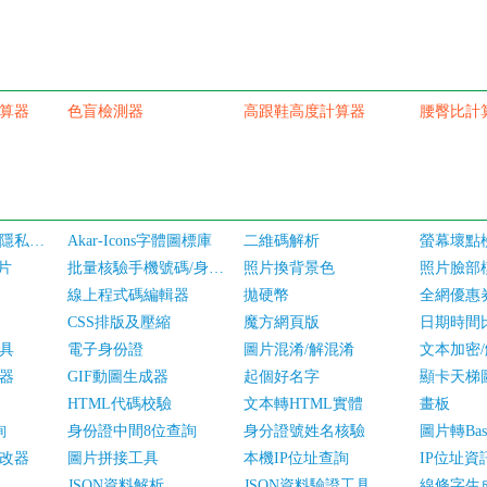
算器
色盲檢測器
高跟鞋高度計算器
腰臀比計
用戶服務協議和隱私政策
Akar-Icons字體圖標庫
二維碼解析
螢幕壞點
圖片
批量核驗手機號碼/身份證實名認證
照片換背景色
照片臉部
線上程式碼編輯器
拋硬幣
全網優惠
CSS排版及壓縮
魔方網頁版
日期時間
具
電子身份證
圖片混淆/解混淆
文本加密
器
GIF動圖生成器
起個好名字
顯卡天梯
HTML代碼校驗
文本轉HTML實體
畫板
詢
身份證中間8位查詢
身分證號姓名核驗
圖片轉Bas
改器
圖片拼接工具
本機IP位址查詢
IP位址資
JSON資料解析
JSON資料驗證工具
線條字生