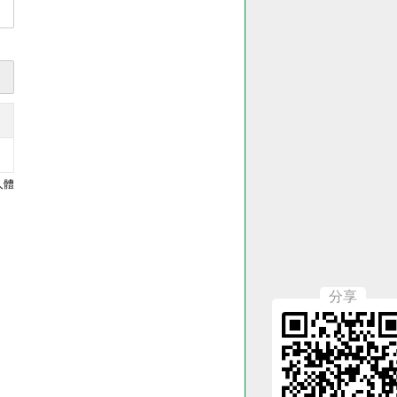
人體
分享