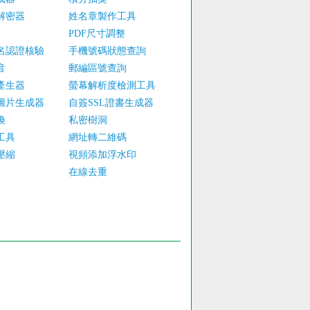
解密器
姓名章製作工具
PDF尺寸調整
名認證核驗
手機號碼狀態查詢
音
郵編區號查詢
產生器
螢幕解析度檢測工具
圖片生成器
自簽SSL證書生成器
換
私密樹洞
工具
網址轉二維碼
壓縮
視頻添加浮水印
在線去重