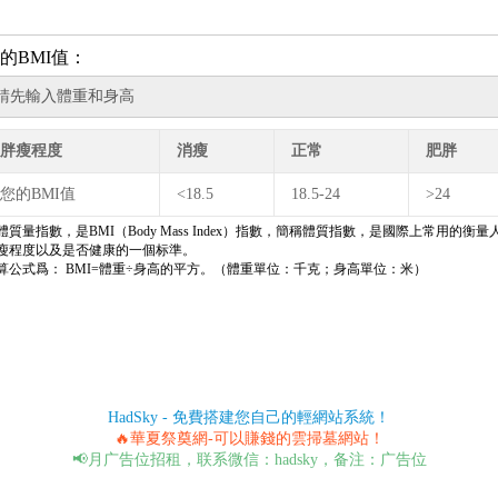
的BMI值：
胖瘦程度
消瘦
正常
肥胖
您的BMI值
<18.5
18.5-24
>24
體質量指數，是BMI（Body Mass Index）指數，簡稱體質指數，是國際上常用的衡量
瘦程度以及是否健康的一個标準。
算公式爲： BMI=體重÷身高的平方。（體重單位：千克；身高單位：米）
HadSky - 免費搭建您自己的輕網站系統！
🔥華夏祭奠網-可以賺錢的雲掃墓網站！
📢月广告位招租，联系微信：hadsky，备注：广告位