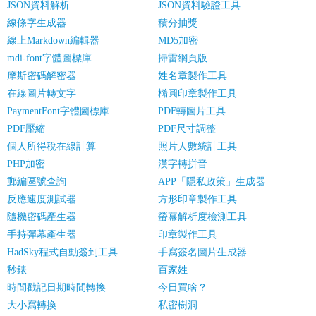
JSON資料解析
JSON資料驗證工具
線條字生成器
積分抽獎
線上Markdown編輯器
MD5加密
mdi-font字體圖標庫
掃雷網頁版
摩斯密碼解密器
姓名章製作工具
在線圖片轉文字
橢圓印章製作工具
PaymentFont字體圖標庫
PDF轉圖片工具
PDF壓縮
PDF尺寸調整
個人所得稅在線計算
照片人數統計工具
PHP加密
漢字轉拼音
郵編區號查詢
APP「隱私政策」生成器
反應速度測試器
方形印章製作工具
隨機密碼產生器
螢幕解析度檢測工具
手持彈幕產生器
印章製作工具
HadSky程式自動簽到工具
手寫簽名圖片生成器
秒錶
百家姓
時間戳記日期時間轉換
今日買啥？
大小寫轉換
私密樹洞