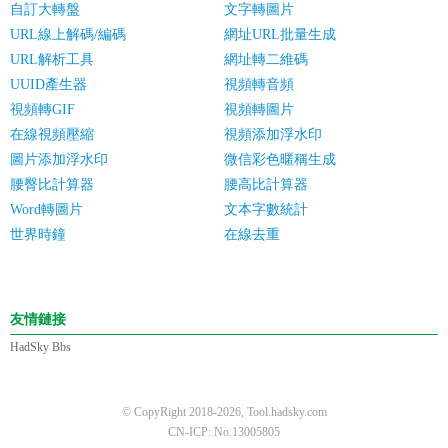
自訂大轉盤
文字轉圖片
URL線上解碼/編碼
網址URL批量生成
URL解析工具
網址轉二維碼
UUID產生器
視頻轉音頻
視頻轉GIF
視頻轉圖片
在線視頻壓縮
視頻添加浮水印
圖片添加浮水印
微信彩色暱稱生成
腰臀比計算器
腰高比計算器
Word轉圖片
文本字數統計
世界時鐘
在線去重
友情鏈接
HadSky Bbs
© CopyRight 2018-2026, Tool.hadsky.com
CN-ICP: No.13005805