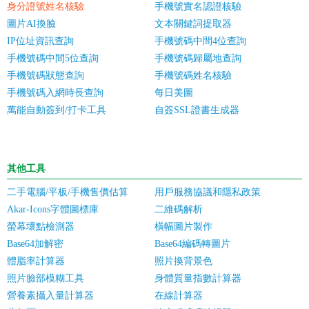
身分證號姓名核驗
手機號實名認證核驗
圖片AI換臉
文本關鍵詞提取器
IP位址資訊查詢
手機號碼中間4位查詢
手機號碼中間5位查詢
手機號碼歸屬地查詢
手機號碼狀態查詢
手機號碼姓名核驗
手機號碼入網時長查詢
每日美圖
萬能自動簽到/打卡工具
自簽SSL證書生成器
其他工具
二手電腦/平板/手機售價估算
用戶服務協議和隱私政策
Akar-Icons字體圖標庫
二維碼解析
螢幕壞點檢測器
橫幅圖片製作
Base64加解密
Base64編碼轉圖片
體脂率計算器
照片換背景色
照片臉部模糊工具
身體質量指數計算器
營養素攝入量計算器
在線計算器