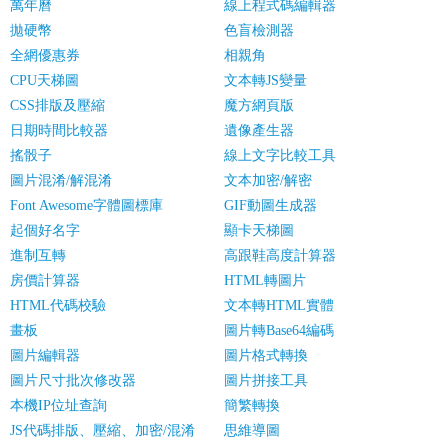
萬年曆
線上程式碼編輯器
拋硬幣
色盲檢測器
全網優惠券
相親角
CPU天梯圖
文本轉JS變量
CSS排版及壓縮
魔方網頁版
日期時間比較器
遺像產生器
搖骰子
線上文字比較工具
圖片混淆/解混淆
文本加密/解密
Font Awesome字體圖標庫
GIF動圖生成器
起個好名字
顯卡天梯圖
進制互轉
高跟鞋高度計算器
房價計算器
HTML轉圖片
HTML代碼校驗
文本轉HTML實體
畫板
圖片轉Base64編碼
圖片編輯器
圖片格式轉換
圖片尺寸批次修改器
圖片拼接工具
本機IP位址查詢
簡繁轉換
JS代碼排版、壓縮、加密/混淆
思維導圖