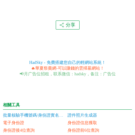
分享
HadSky - 免費搭建您自己的輕網站系統！
🔥華夏祭奠網-可以賺錢的雲掃墓網站！
📢月广告位招租，联系微信：hadsky，备注：广告位
相關工具
批量核驗手機號碼/身份證實名認證
證件照片生成器
電子身份證
身份證信息獲取
身份證後4位查詢
身份證前6位查詢