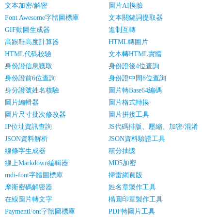
文本加密/解密
圖片AI換臉
Font Awesome字體圖標庫
文本關鍵詞提取器
GIF動圖生成器
進制互轉
高跟鞋高度計算器
HTML轉圖片
HTML代碼校驗
文本轉HTML實體
身份證信息獲取
身份證後4位查詢
身份證前6位查詢
身份證中間8位查詢
身分證號姓名核驗
圖片轉Base64編碼
圖片編輯器
圖片格式轉換
圖片尺寸批次修改器
圖片拼接工具
IP位址資訊查詢
JS代碼排版、壓縮、加密/混淆
JSON資料解析
JSON資料驗證工具
線條字生成器
積分抽獎
線上Markdown編輯器
MD5加密
mdi-font字體圖標庫
掃雷網頁版
摩斯密碼解密器
姓名章製作工具
在線圖片轉文字
橢圓印章製作工具
PaymentFont字體圖標庫
PDF轉圖片工具