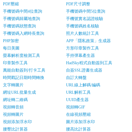
PDF壓縮
PDF尺寸調整
手機號碼中間4位查詢
手機號碼中間5位查詢
手機號碼歸屬地查詢
手機號實名認證核驗
手機號碼狀態查詢
手機號碼姓名核驗
手機號碼入網時長查詢
照片人數統計工具
PHP加密
APP「隱私政策」生成器
每日美圖
方形印章製作工具
螢幕解析度檢測工具
手持彈幕產生器
印章製作工具
HadSky程式自動簽到工具
萬能自動簽到/打卡工具
自簽SSL證書生成器
時間戳記日期時間轉換
自訂大轉盤
文字轉圖片
URL線上解碼/編碼
網址URL批量生成
URL解析工具
網址轉二維碼
UUID產生器
視頻轉音頻
視頻轉GIF
視頻轉圖片
在線視頻壓縮
視頻添加浮水印
圖片添加浮水印
腰臀比計算器
腰高比計算器