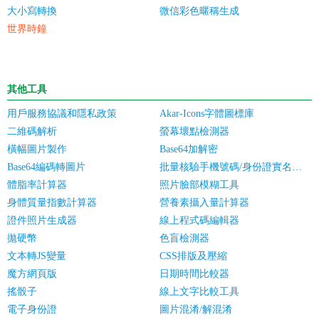
大小寫轉換
微信彩色暱稱生成
世界時鐘
其他工具
用戶服務協議和隱私政策
Akar-Icons字體圖標庫
二維碼解析
螢幕壞點檢測器
橫幅圖片製作
Base64加解密
Base64編碼轉圖片
批量核驗手機號碼/身份證實名認證
體脂率計算器
照片臉部模糊工具
身體質量指數計算器
營養素攝入量計算器
證件照片生成器
線上程式碼編輯器
拋硬幣
色盲檢測器
文本轉JS變量
CSS排版及壓縮
魔方網頁版
日期時間比較器
搖骰子
線上文字比較工具
電子身份證
圖片混淆/解混淆