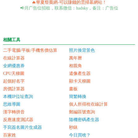
🔥華夏祭奠網-可以賺錢的雲掃墓網站！
📢月广告位招租，联系微信：hadsky，备注：广告位
相關工具
二手電腦/平板/手機售價估算
照片換背景色
在線計算器
萬年曆
全網優惠券
相親角
CPU天梯圖
遺像產生器
起個好名字
顯卡天梯圖
房價計算器
畫板
本機IP位址查詢
簡繁轉換
思維導圖
個人所得稅在線計算
漢字轉拼音
郵編區號查詢
反應速度測試器
隨機密碼產生器
手寫簽名圖片生成器
秒錶
百家姓
今日買啥？