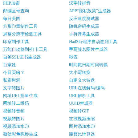
PHP加密
汉字转拼音
邮编区号查询
APP“隐私政策”生成器
每日美图
反应速度测试器
方形印章制作工具
随机密码生成器
屏幕分辨率检测工具
手持弹幕生成器
印章制作工具
HadSky程序自动签到工具
万能自动签到/打卡工具
手写签名图片生成器
自签SSL证书生成器
秒表
百家姓
时间戳日期时间转换
今日买啥？
大小写转换
私密树洞
自定义大转盘
文字转图片
URL在线解码/编码
网址URL批量生成
URL解析工具
网址转二维码
UUID生成器
视频转音频
视频转GIF
视频转图片
在线视频压缩
视频添加水印
图片添加水印
微信彩色昵称生成
腰臀比计算器