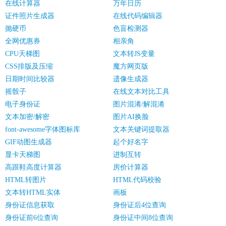
在线计算器
万年日历
证件照片生成器
在线代码编辑器
抛硬币
色盲检测器
全网优惠券
相亲角
CPU天梯图
文本转JS变量
CSS排版及压缩
魔方网页版
日期时间比较器
遗像生成器
摇骰子
在线文本对比工具
电子身份证
图片混淆/解混淆
文本加密/解密
图片AI换脸
font-awesome字体图标库
文本关键词提取器
GIF动图生成器
起个好名字
显卡天梯图
进制互转
高跟鞋高度计算器
房价计算器
HTML转图片
HTML代码校验
文本转HTML实体
画板
身份证信息获取
身份证后4位查询
身份证前6位查询
身份证中间8位查询