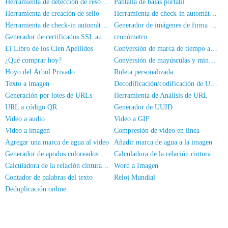
Herramienta de detección de resolución de pantalla
Pantalla de balas portátil
Herramienta de creación de sello
Herramienta de check-in automático HadSky
Herramienta de check-in automático universal
Generador de imágenes de firma manuscrita
Generador de certificados SSL autofirmados
cronómetro
El Libro de los Cien Apellidos
Conversión de marca de tiempo a fecha/hora
¿Qué comprar hoy?
Conversión de mayúsculas y minúsculas
Hoyo del Árbol Privado
Ruleta personalizada
Texto a imagen
Decodificación/codificación de URL en línea
Generación por lotes de URLs
Herramienta de Análisis de URL
URL a código QR
Generador de UUID
Video a audio
Video a GIF
Video a imagen
Compresión de video en línea
Agregar una marca de agua al video
Añadir marca de agua a la imagen
Generador de apodos coloreados para WeChat
Calculadora de la relación cintura-cadera
Calculadora de la relación cintura-altura
Word a Imagen
Contador de palabras del texto
Reloj Mundial
Deduplicación online