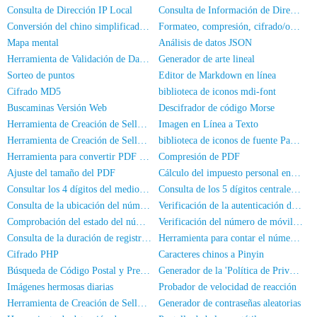
Consulta de Dirección IP Local
Consulta de Información de Dirección IP
Conversión del chino simplificado al chino tradicional
Formateo, compresión, cifrado/ofuscación de código JS
Mapa mental
Análisis de datos JSON
Herramienta de Validación de Datos JSON
Generador de arte lineal
Sorteo de puntos
Editor de Markdown en línea
Cifrado MD5
biblioteca de iconos mdi-font
Buscaminas Versión Web
Descifrador de código Morse
Herramienta de Creación de Sellos de Nombre Completo
Imagen en Línea a Texto
Herramienta de Creación de Sellos Ovales
biblioteca de iconos de fuente PaymentFont
Herramienta para convertir PDF a imagen
Compresión de PDF
Ajuste del tamaño del PDF
Cálculo del impuesto personal en línea
Consultar los 4 dígitos del medio del número de teléfono
Consulta de los 5 dígitos centrales de un número de teléfono
Consulta de la ubicación del número de teléfono móvil
Verificación de la autenticación de nombre real del número de móvil
Comprobación del estado del número de teléfono
Verificación del número de móvil y el nombre
Consulta de la duración de registro del número de móvil
Herramienta para contar el número de personas en las fotos
Cifrado PHP
Caracteres chinos a Pinyin
Búsqueda de Código Postal y Prefijo de Área
Generador de la 'Política de Privacidad' de una App
Imágenes hermosas diarias
Probador de velocidad de reacción
Herramienta de Creación de Sellos Cuadrados
Generador de contraseñas aleatorias