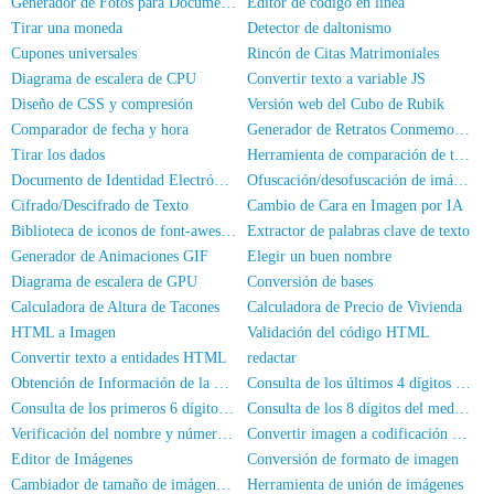
Generador de Fotos para Documentos
Editor de código en línea
Tirar una moneda
Detector de daltonismo
Cupones universales
Rincón de Citas Matrimoniales
Diagrama de escalera de CPU
Convertir texto a variable JS
Diseño de CSS y compresión
Versión web del Cubo de Rubik
Comparador de fecha y hora
Generador de Retratos Conmemorativos
Tirar los dados
Herramienta de comparación de texto en línea
Documento de Identidad Electrónico
Ofuscación/desofuscación de imágenes
Cifrado/Descifrado de Texto
Cambio de Cara en Imagen por IA
Biblioteca de iconos de font-awesome
Extractor de palabras clave de texto
Generador de Animaciones GIF
Elegir un buen nombre
Diagrama de escalera de GPU
Conversión de bases
Calculadora de Altura de Tacones
Calculadora de Precio de Vivienda
HTML a Imagen
Validación del código HTML
Convertir texto a entidades HTML
redactar
Obtención de Información de la Tarjeta de Identidad
Consulta de los últimos 4 dígitos del DNI
Consulta de los primeros 6 dígitos del número de DNI
Consulta de los 8 dígitos del medio del DNI
Verificación del nombre y número de identificación
Convertir imagen a codificación Base64
Editor de Imágenes
Conversión de formato de imagen
Cambiador de tamaño de imágenes en lotes
Herramienta de unión de imágenes