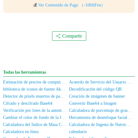
💰
Ver Contenido de Pago
（-100JiFen）
Compartir
Todas las herramientas
Estimación de precios de computadoras/teléfonos móviles de segunda mano
Acuerdo de Servicio del Usuario y Política de Privacidad
biblioteca de iconos de fuente Akar-Icons
Decodificación del código QR
Detector de píxels muertos de pantalla
Creación de imágenes de banner
Cifrado y descifrado Base64
Convertir Base64 a Imagen
Verificación por lotes de la autenticación de nombre real para números de móvil/DNI
Calculadora de porcentaje de grasa corporal
Cambiar el color de fondo de la foto
Herramienta de desenfoque facial para fotos
Calculadora del Índice de Masa Corporal
Calculadora de Ingesta de Nutrientes
Calculadora en línea
calendario