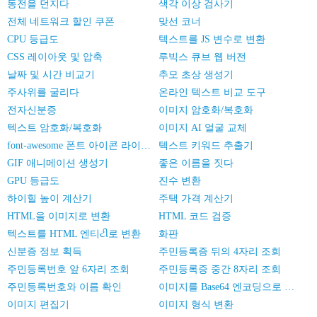
동전을 던지다
색각 이상 검사기
전체 네트워크 할인 쿠폰
맞선 코너
CPU 등급도
텍스트를 JS 변수로 변환
CSS 레이아웃 및 압축
루빅스 큐브 웹 버전
날짜 및 시간 비교기
추모 초상 생성기
주사위를 굴리다
온라인 텍스트 비교 도구
전자신분증
이미지 암호화/복호화
텍스트 암호화/복호화
이미지 AI 얼굴 교체
font-awesome 폰트 아이콘 라이브러리
텍스트 키워드 추출기
GIF 애니메이션 생성기
좋은 이름을 짓다
GPU 등급도
진수 변환
하이힐 높이 계산기
주택 가격 계산기
HTML을 이미지로 변환
HTML 코드 검증
텍스트를 HTML 엔티ટી로 변환
화판
신분증 정보 획득
주민등록증 뒤의 4자리 조회
주민등록번호 앞 6자리 조회
주민등록증 중간 8자리 조회
주민등록번호와 이름 확인
이미지를 Base64 엔코딩으로 변환
이미지 편집기
이미지 형식 변환