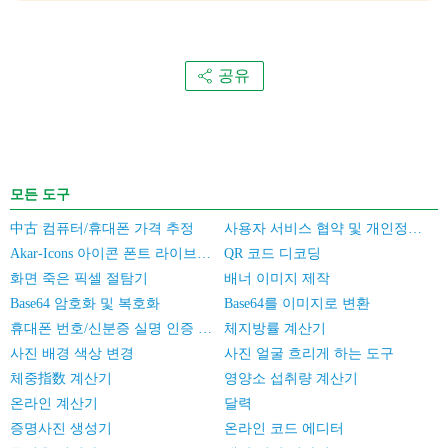
공유
모든 도구
中古 컴퓨터/휴대폰 가격 추정
사용자 서비스 협약 및 개인정보 보호 정책
Akar-Icons 아이콘 폰트 라이브러리
QR 코드 디코딩
화면 죽은 픽셀 절탐기
배너 이미지 제작
Base64 암호화 및 복호화
Base64를 이미지로 변환
휴대폰 번호/신분증 실명 인증 일괄 검증
체지방률 계산기
사진 배경 색상 변경
사진 얼굴 흐리게 하는 도구
체중指数 계산기
영양소 섭취량 계산기
온라인 계산기
달력
증명사진 생성기
온라인 코드 에디터